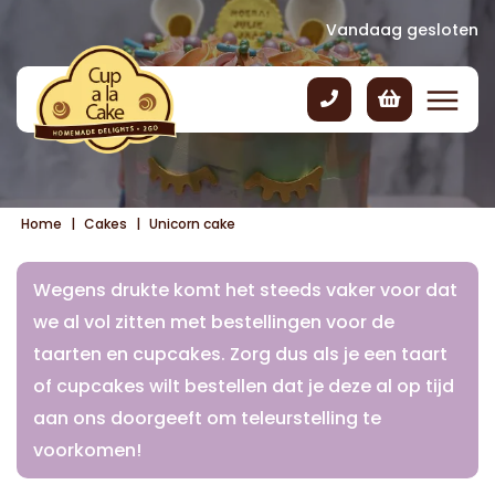
Vandaag gesloten
Home
|
Cakes
|
Unicorn cake
Wegens drukte komt het steeds vaker voor dat
we al vol zitten met bestellingen voor de
taarten en cupcakes. Zorg dus als je een taart
of cupcakes wilt bestellen dat je deze al op tijd
aan ons doorgeeft om teleurstelling te
voorkomen!