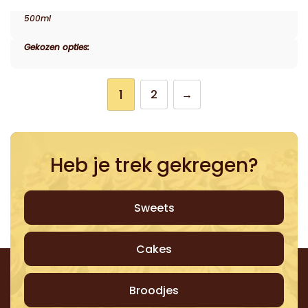
500ml
Gekozen opties:
1
2
→
Heb je trek gekregen?
Sweets
Cakes
Broodjes